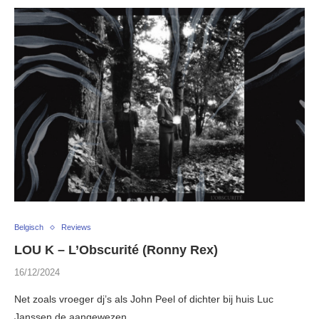
Belgisch
Reviews
LOU K – L’Obscurité (Ronny Rex)
16/12/2024
Net zoals vroeger dj’s als John Peel of dichter bij huis Luc
Janssen de aangewezen …