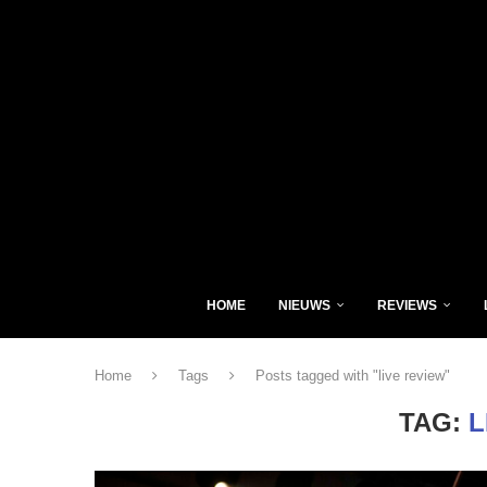
HOME
NIEUWS
REVIEWS
Home
Tags
Posts tagged with "live review"
TAG:
L