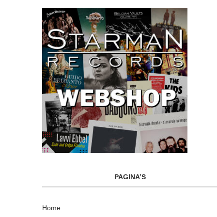
PAGINA’S
Home