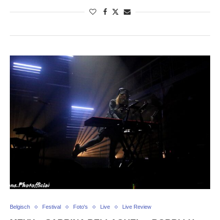
Belgisch
Festival
Foto's
Live
Live Review