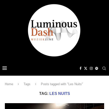
Home
Tags
Posts tagged with "Les Nuits"
TAG:
LES NUITS