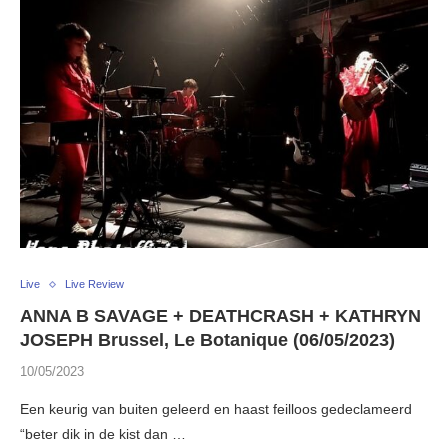
Live
Live Review
ANNA B SAVAGE + DEATHCRASH + KATHRYN
JOSEPH Brussel, Le Botanique (06/05/2023)
10/05/2023
Een keurig van buiten geleerd en haast feilloos gedeclameerd
“beter dik in de kist dan …