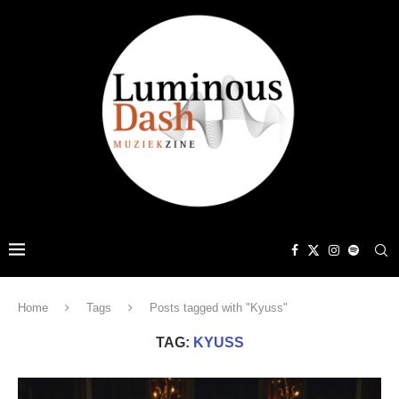
Home
Tags
Posts tagged with "Kyuss"
TAG:
KYUSS