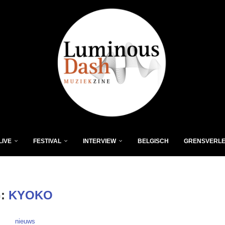
LIVE
FESTIVAL
INTERVIEW
BELGISCH
GRENSVERL
G:
KYOKO
nieuws