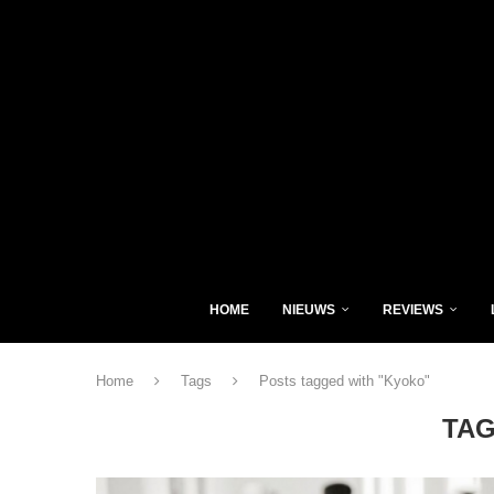
HOME
NIEUWS
REVIEWS
Home
Tags
Posts tagged with "Kyoko"
TA