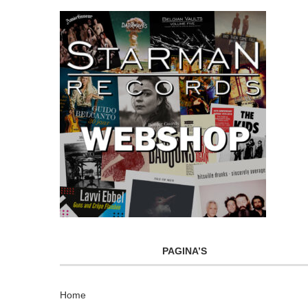
PAGINA’S
Home