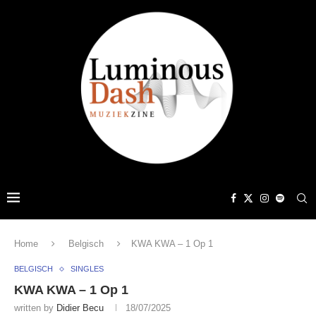
Home
Belgisch
KWA KWA – 1 Op 1
BELGISCH
SINGLES
KWA KWA – 1 Op 1
written by
Didier Becu
18/07/2025