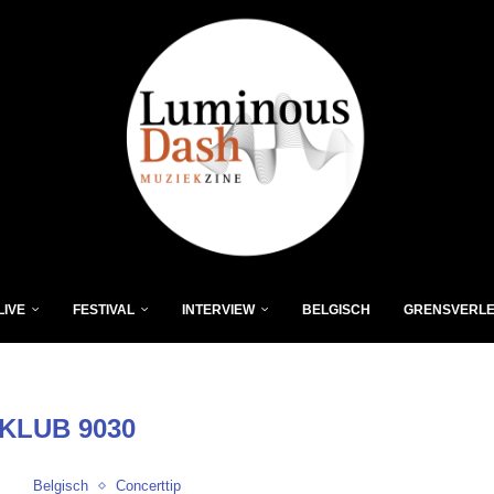
LIVE
FESTIVAL
INTERVIEW
BELGISCH
GRENSVERL
KLUB 9030
Belgisch
Concerttip