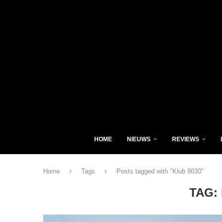
HOME
NIEUWS
REVIEWS
Home
Tags
Posts tagged with "Klub 9030"
TAG: