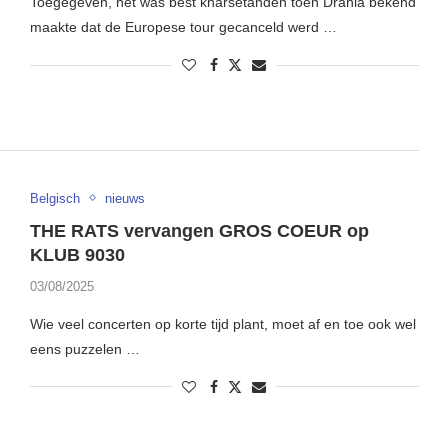
Toegegeven, het was best knarsetanden toen Drahla bekend
maakte dat de Europese tour gecanceld werd …
Belgisch
nieuws
THE RATS vervangen GROS COEUR op
KLUB 9030
03/08/2025
Wie veel concerten op korte tijd plant, moet af en toe ook wel
eens puzzelen …