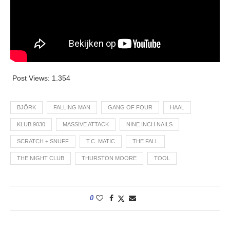
Post Views:
1.354
BJÖRK
FALLING MAN
GANG OF FOUR
HAAL
KLUB 9030
MASSIVE ATTACK
NINE INCH NAILS
SCRATCH + SNUFF
T.C. MATIC
THE FALL
THE NIGHT CLUB
THURSTON MOORE
TOOL
0