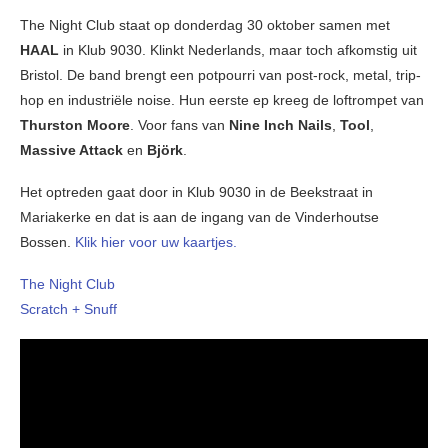
The Night Club staat op donderdag 30 oktober samen met
HAAL
in Klub 9030. Klinkt Nederlands, maar toch afkomstig uit
Bristol. De band brengt een potpourri van post-rock, metal, trip-
hop en industriële noise. Hun eerste ep kreeg de loftrompet van
Thurston Moore
. Voor fans van
Nine Inch Nails
,
Tool
,
Massive Attack
en
Björk
.
Het optreden gaat door in Klub 9030 in de Beekstraat in
Mariakerke en dat is aan de ingang van de Vinderhoutse
Bossen.
Klik hier voor uw kaartjes.
The Night Club
Scratch + Snuff