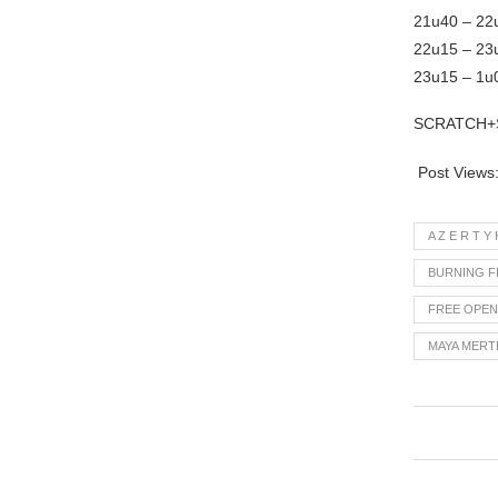
21u40 – 22
22u15 – 23
23u15 – 1u0
SCRATCH+
Post Views
A Z E R T 
BURNING F
FREE OPEN 
MAYA MERT