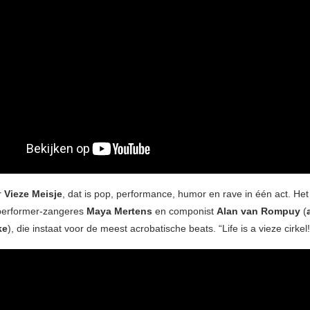
r
Vieze Meisje
, dat is pop, performance, humor en rave in één act. He
 performer-zangeres
Maya Mertens
en componist
Alan van Rompuy
(
ke
), die instaat voor de meest acrobatische beats. “Life is a vieze cirkel!