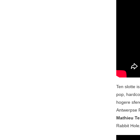
Ten slotte i
pop, hardco
hogere sfere
Antwerpse R
Mathieu Te
Rabbit Hole