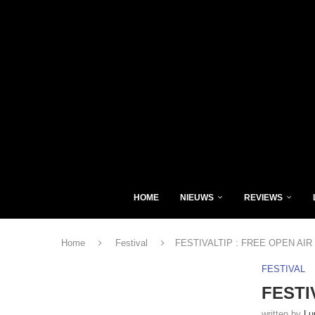
HOME
NIEUWS
REVIEWS
Home
Festival
FESTIVALTIP : FREE OPEN AIR 
FESTIVAL
FESTI
written by
Lu