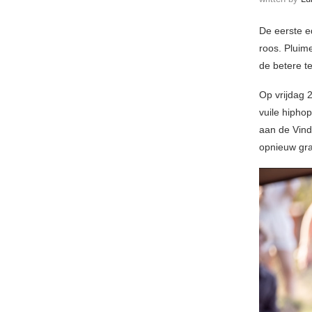
De eerste e
roos. Pluime
de betere t
Op vrijdag 
vuile hipho
aan de Vind
opnieuw gra