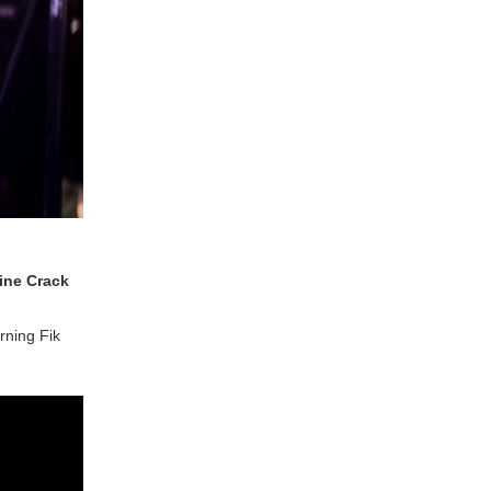
ine Crack
rning Fik