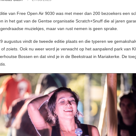
ditie van Free Open Air 9030 was met meer dan 200 bezoekers een sch
n in het gat van de Gentse organisatie Scratch+Snuff die al jaren gara
egendraadse muziekjes, maar van rust nemen is geen sprake.
29 augustus vindt de tweede editie plaats en die typeren we gemakshal
p of zoiets. Ook nu weer word je verwacht op het aanpalend park van K
erhoutse Bossen en dat vind je in de Beekstraat in Mariakerke. De toe
tis.