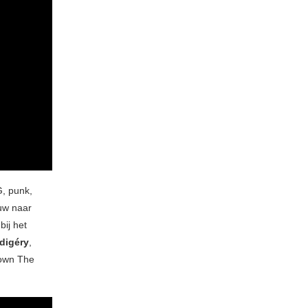
, punk,
euw naar
bij het
digéry
,
Down The