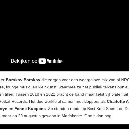
s er
Borokov Borokov
die zorgen voor een weergaloze mix van hi-NRG
re, lounge music, en kleinkunst, waarmee ze het publiek telkens opni
n tillen. Tussen 2018 en 2022 bracht de band maar liefst vijf platen uit 
otkat Records. Het duo werkte al samen met kleppers als
Charlotte A
rryn
en
Fenne Kuppens
. Ze stonden reeds op Best Kept Secret en 
, maar op 29 augustus gewoon in Mariakerke. Gratis dan nog!