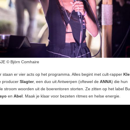
JE © Björn Comhaire
 staan er vier acts op het programma. Alles begint met cult-rapper
Kle
te producer
Slagter
, een duo uit Antwerpen (oftewel de
ANNA
) die hun
de stroom woorden uit de boerentoren storten. Ze zitten op het label Bu
ayo
en
Abel
. Maak je klaar voor bezeten ritmes en helse energie.