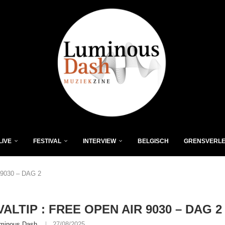
LIVE
FESTIVAL
INTERVIEW
BELGISCH
GRENSVERL
9030 – DAG 2
VALTIP : FREE OPEN AIR 9030 – DAG 2
minous Dash
27/08/2025