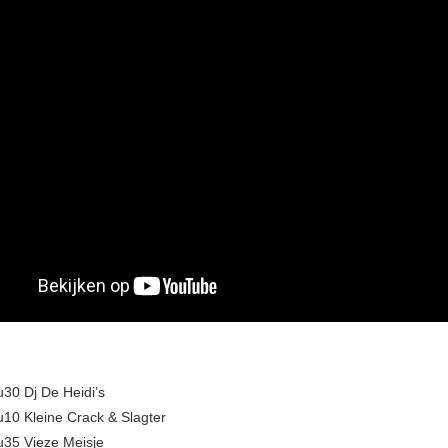
30 Dj De Heidi’s
10 Kleine Crack & Slagter
u35 Vieze Meisje