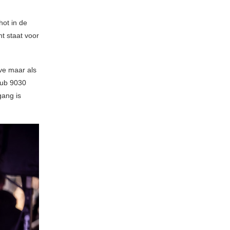
ot in de
nt staat voor
ve maar als
lub 9030
gang is