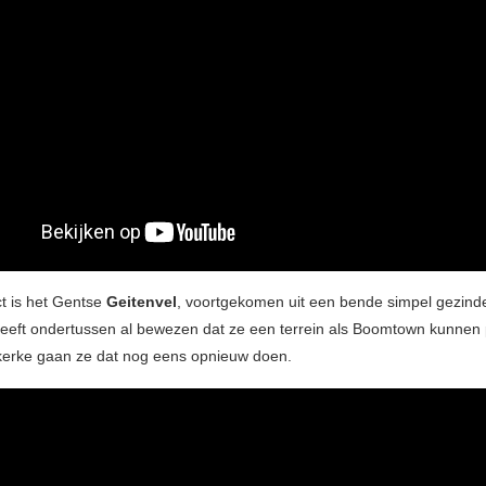
t is het Gentse
Geitenvel
, voortgekomen uit een bende simpel gezind
 heeft ondertussen al bewezen dat ze een terrein als Boomtown kunnen 
kerke gaan ze dat nog eens opnieuw doen.