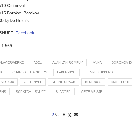
u10 Geitenvel
u15 Borokov Borokov
0 Dj De Heidi’s
SNUFF:
Facebook
:
1.569
Y KLAVIERWERKE
ABEL.
ALAN VAN ROMPUY
ANNA
BOROKOV B
IK
CHARLOTTE ADIGERY
FABERYAYO
FENNE KUPPENS.
AIR 9030
GEITENVEL
KLEINE CRACK
KLUB 9030
MATHIEU TE
ENS
SCRATCH + SNUFF
SLAGTER
VIEZE MEISJE
0