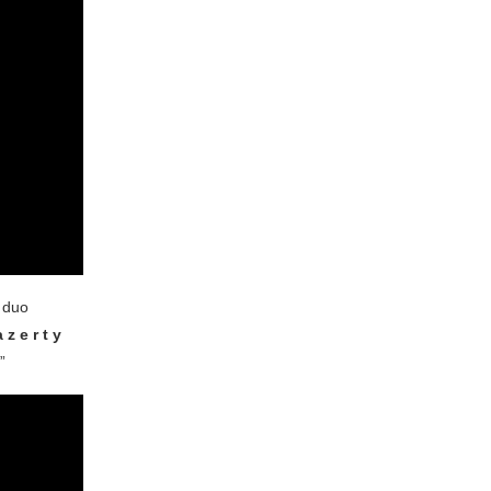
t duo
a z e r t y
”