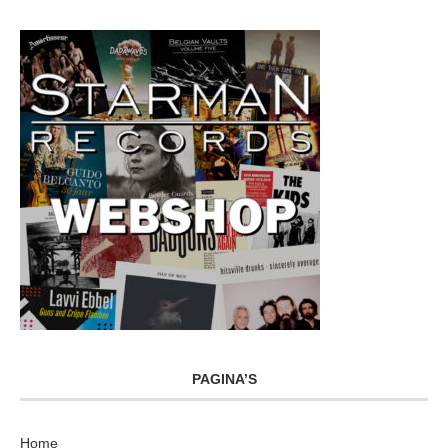
PAGINA’S
Home