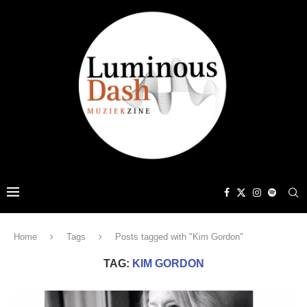
Home
Tags
Posts tagged with "Kim Gordon"
TAG:
KIM GORDON