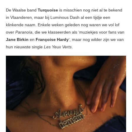
De Waalse band
Turquoise
is misschien nog niet al te bekend
in Vlaanderen, maar bij Luminous Dash al een tijdje een
klinkende naam. Enkele weken geleden nog waren we vol lof
over
Paranoïa
, die we klasseerden als ‘muziekjes voor fans van
Jane Birkin
en
Françoise Hardy
‘, maar nog wilder zijn we van
hun nieuwste single
Les Yeux Verts
.