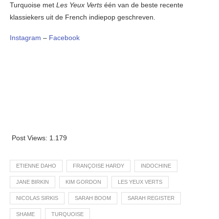
Turquoise met
Les Yeux Verts
één van de beste recente
klassiekers uit de French indiepop geschreven.
Instagram
–
Facebook
Post Views:
1.179
ETIENNE DAHO
FRANÇOISE HARDY
INDOCHINE
JANE BIRKIN
KIM GORDON
LES YEUX VERTS
NICOLAS SIRKIS
SARAH BOOM
SARAH REGISTER
SHAME
TURQUOISE