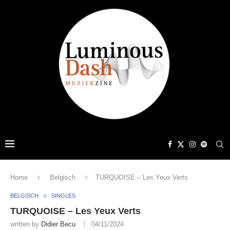
Home
Belgisch
TURQUOISE – Les Yeux Verts
BELGISCH
SINGLES
TURQUOISE – Les Yeux Verts
written by
Didier Becu
04/11/2024