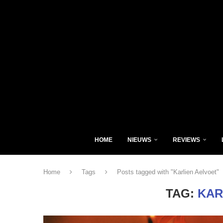
HOME
NIEUWS
REVIEWS
Home
Tags
Posts tagged with "Karlien Aelvoet"
TAG:
KAR