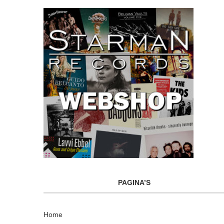
PAGINA’S
Home