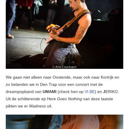
We gaan niet alleen naar Oostende, maar ook naar Kortrijk en
zo belanden we in Den Trap voor een concert met de
dreampopband van
UMAMI
(check hen op
VI.BE
) en
J
ERIKO.
Uit de schitterende ep
Here Goes Nothing
van deze laatste
pikten we er
Madness
uit.