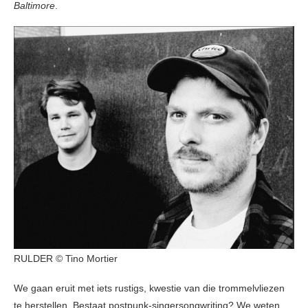
Baltimore
.
RULDER © Tino Mortier
We gaan eruit met iets rustigs, kwestie van die trommelvliezen
te herstellen. Bestaat postpunk-singersongwriting? We weten