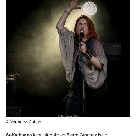
© Vanparys Johan
St-Katharina
komt uit Halle en
Pierre Groenez
is de