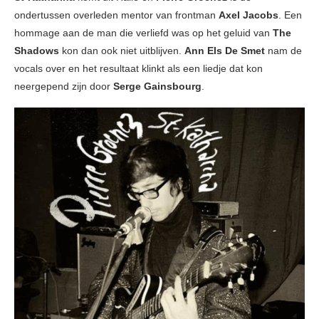
ondertussen overleden mentor van frontman
Axel Jacobs
. Een
hommage aan de man die verliefd was op het geluid van
The
Shadows
kon dan ook niet uitblijven.
Ann Els De Smet
nam de
vocals over en het resultaat klinkt als een liedje dat kon
neergepend zijn door
Serge Gainsbourg
.