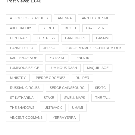
Post Views:
1.046
A FLOCK OF SEAGULLS
AMENRA
ANN ELS DE SMET
AXEL JACOBS
BEIRUT
BLOED
DAY FEVER
DEN TRAP
FORTRESS
GARE NOIRE
GASMM
HANNE DELEU
JERIKO
JONGERENMUZIEKCENTRUM OHK
KARLIEN AELVOET
KOTSKAT
LENI ARK
LUMINOUS BELGE
LUMINOUS DASH
MAQUILLAGE
MINISTRY
PIERRE GROENEZ
RULDER
RUSSIAN CIRCLES
SERGE GAINSBOURG
SEXTC
ST-KATHARINA
STAKE
SWELL MAPS
THE FALL.
THE SHADOWS
ULTRAVOX
UMAMI
VINCENT COOMANS
YERRA YERRA