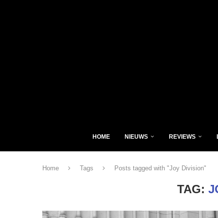
HOME
NIEUWS
REVIEWS
Home
Tags
Posts tagged with "Joy Division"
TAG:
J