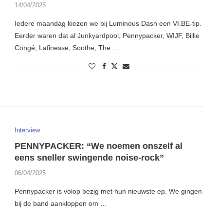
14/04/2025
Iedere maandag kiezen we bij Luminous Dash een VI.BE-tip.
Eerder waren dat al Junkyardpool, Pennypacker, WIJF, Billie
Congé, Lafinesse, Soothe, The …
Interview
PENNYPACKER: “We noemen onszelf al
eens sneller swingende noise-rock”
06/04/2025
Pennypacker is volop bezig met hun nieuwste ep. We gingen
bij de band aankloppen om …