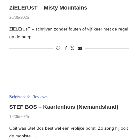
ZiELErUsT – Misty Mountains
26/05/2025
ZiELErUsT – schrijven zonder fouten of vijf keer met de regel
op de poep – …
Belgisch
Reviews
STEF BOS – Kaartenhuis (Niemandsland)
12/05/2025
Ooit was Stef Bos best wel een vrolijke borst. Zo zong hij ooit
de mooiste …