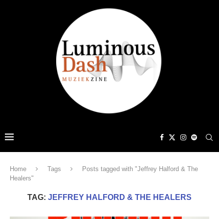
Home
Tags
Posts tagged with "Jeffrey Halford & The
Healers"
TAG:
JEFFREY HALFORD & THE HEALERS