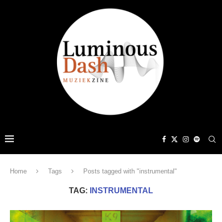
Home
Tags
Posts tagged with "instrumental"
TAG:
INSTRUMENTAL