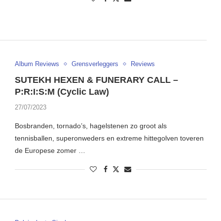
Album Reviews
Grensverleggers
Reviews
SUTEKH HEXEN & FUNERARY CALL –
P:R:I:S:M (Cyclic Law)
27/07/2023
Bosbranden, tornado’s, hagelstenen zo groot als
tennisballen, superonweders en extreme hittegolven toveren
de Europese zomer …