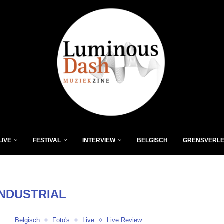
LIVE
FESTIVAL
INTERVIEW
BELGISCH
GRENSVERL
INDUSTRIAL
Belgisch
Foto's
Live
Live Review