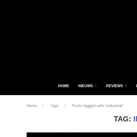
HOME
NIEUWS
REVIEWS
Home
Tags
Posts tagged with "industrial"
TAG: