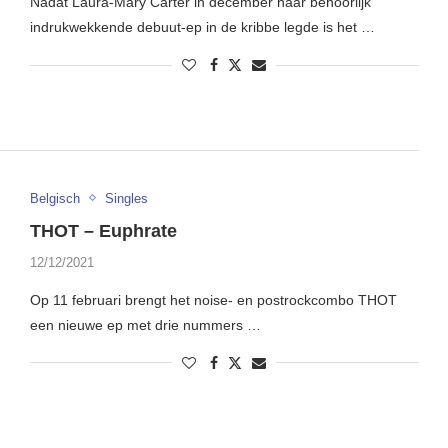
Nadat Laura-Mary Carter in december haar behoorlijk
indrukwekkende debuut-ep in de kribbe legde is het …
Belgisch
Singles
THOT – Euphrate
12/12/2021
Op 11 februari brengt het noise- en postrockcombo THOT
een nieuwe ep met drie nummers …