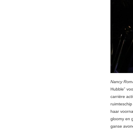
Nancy Rom
Hubble” voo
carrière ac
ruimteschip
haar voorna
gloomy en g
ganse avond