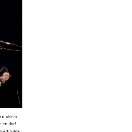
e drukken
n en durf
owerk wilde