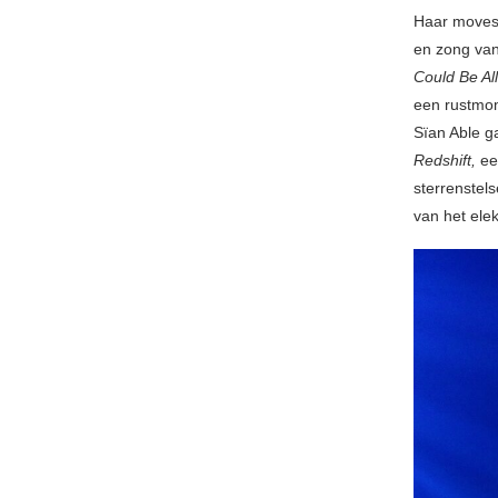
Haar moves
en zong van
Could Be Al
een rustmom
Sïan Able g
Redshift,
ee
sterrenstel
van het ele