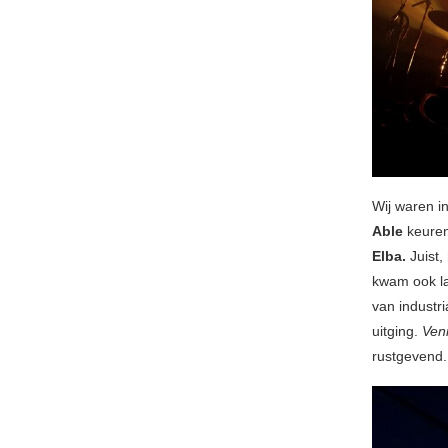
Wij waren i
Able
keuren
Elba.
Juist
kwam ook la
van industr
uitging.
Veni
rustgevend.