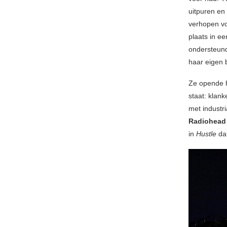
uitpuren en
verhopen vo
plaats in e
ondersteund
haar eigen 
Ze opende h
staat: klan
met industr
Radiohead
in
Hustle
dat