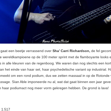
gaat een beetje verrassend over
Sha’ Carri Richardson,
de fel gecon
 wereldkampioene op de 100 meter sprint met de flamboyante looks e
s in alle kleuren van de regenboog. We waren dan nog slechts een kor
an het einde van haar set, haar psychedelische variant op industrial. 
meekt om een rond podium, dus we zetten massaal in op de Rotonde 
ssage. Sïan Able imponeerde nu al, wat dat gaat binnen een jaar geve
 haar podiumact nog meer vorm gekregen hebben. De grond is lava!
:
1.517