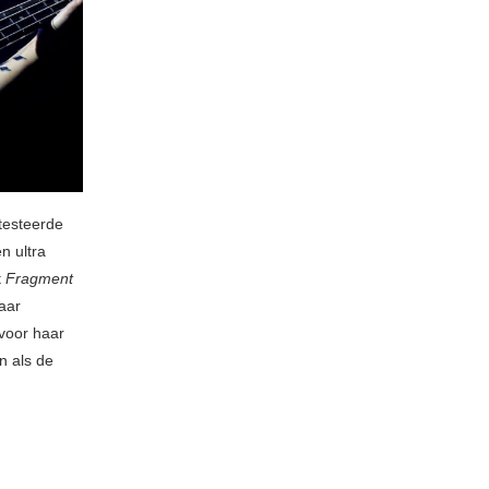
testeerde
n ultra
t
Fragment
Haar
voor haar
n als de