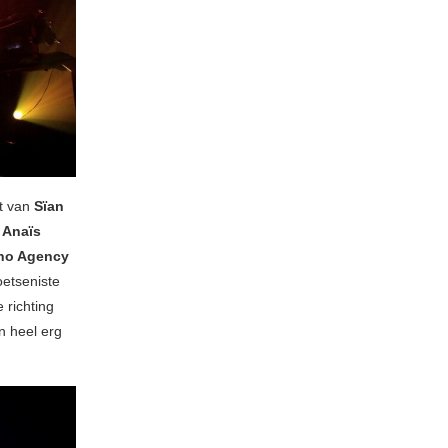
ct van
Sïan
t
Anaïs
ino Agency
oetseniste
 richting
n heel erg