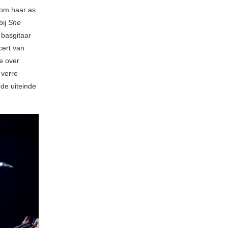
 om haar as
bij
She
 basgitaar
cert van
e over
 verre
de uiteinde