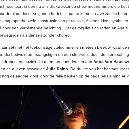
 dit resulteert in een nu al indrukwekkende show met nummers die het 
or de plaat die er volgende herfst zit aan te komen.
Lava
zal die heten
en knap opgebouwde constructie van percussie, Ableton Live, synths en
 door een verbluffende belichting. Het gevolg liet zich raden en Anaï
bewegingen als dansen zonder choreo.
aar set met het toekomstige titelnummer en meteen bleek al waar de
ken die bedwelmen, beangstigen en een sfeervolle doch donkere settin
ial drones en muziek die af en toe doet denken aan
Anna Von Hausswo
en de al even geweldige
Julie Rains
. De drukte van het bestaan kre
 nog gejaagder klonk door de felle beuken op de pads. Anaïs ging er vo