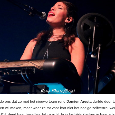
lde ons dat ze met het nieuwe team rond
Damien Aresta
durfde door t
ren wil maken, maar waar ze tot voor kort niet het nodige zelfvertrouwe
HOT deed haar beseffen dat ze echt de industriële klanken in haar sol