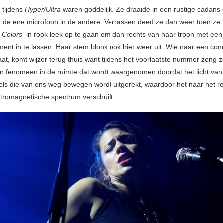
 tijdens
Hyper/Ultra
waren goddelijk. Ze draaide in een rustige cadans
 de ene microfoon in de andere. Verrassen deed ze dan weer toen ze 
l Colors
in rook leek op te gaan om dan rechts van haar troon met een
ent in te lassen. Haar stem blonk ook hier weer uit. Wie naar een con
aat, komt wijzer terug thuis want tijdens het voorlaatste nummer zong z
n fenomeen in de ruimte dat wordt waargenomen doordat het licht van
sels die van ons weg bewegen wordt uitgerekt, waardoor het naar het ro
ktromagnetische spectrum verschuift.