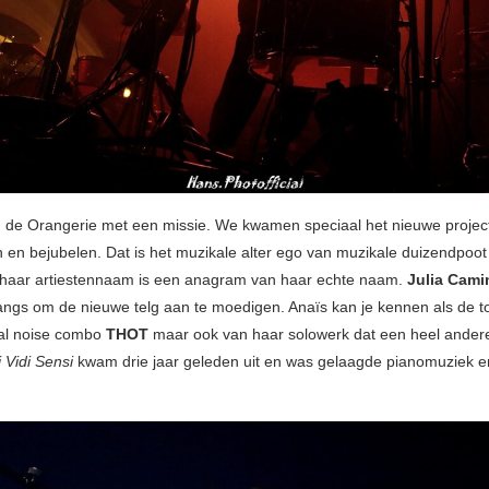
n de Orangerie met een missie. We kwamen speciaal het nieuwe proje
 en bejubelen. Dat is het muzikale alter ego van muzikale duizendpoo
, haar artiestennaam is een anagram van haar echte naam.
Julia Cam
ngs om de nieuwe telg aan te moedigen. Anaïs kan je kennen als de t
ial noise combo
THOT
maar ook van haar solowerk dat een heel andere
 Vidi Sensi
kwam drie jaar geleden uit en was gelaagde pianomuziek e