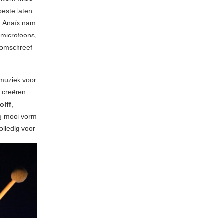
beste laten
. Anaïs nam
 microfoons,
s omschreef
 muziek voor
g creëren
lff
,
eg mooi vorm
lledig voor!