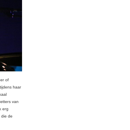
er of
tijdens haar
kaal
etters van
k erg
 die de