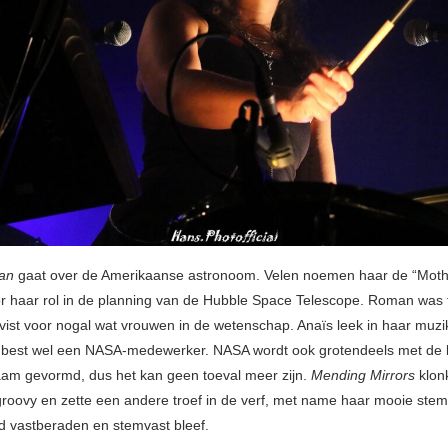
an
gaat over de Amerikaanse astronoom. Velen noemen haar de “Moth
r haar rol in de planning van de Hubble Space Telescope. Roman was 
tivist voor nogal wat vrouwen in de wetenschap. Anaïs leek in haar muzi
 best wel een NASA-medewerker. NASA wordt ook grotendeels met de l
am gevormd, dus het kan geen toeval meer zijn.
Mending Mirrors
klon
roovy en zette een andere troef in de verf, met name haar mooie stem
 vastberaden en stemvast bleef.