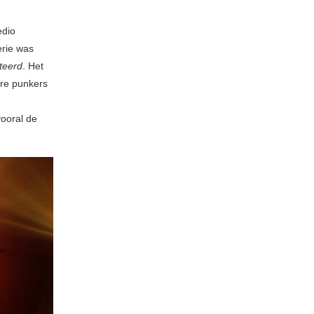
edio
erie was
teerd
. Het
ore punkers
ooral de