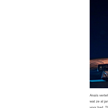
Anaïs verte
wat ze al ja
voor had. T