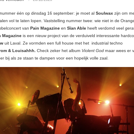
g nummer één op dinsdag 16 september: je moet al
Soulwax
zijn om m
len vol te laten lopen. Vaststelling nummer twee: wie niet in de Orang
bbelconcert van
Pain Magazine
en
Sïan Able
heeft verdomd veel
gera
n Magazine
is een nieuw project van de verduiveld interessante hardc
ow
uit Laval. Ze vormden een full house met het industrial techno
rom & Louisahhh.
Check zeker het album
Violent God
maar wees er v
r bij als ze staan te dampen voor een hopelijk volle zaal.