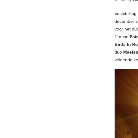
Vaststellin
december za
voor het du
Franse
Pai
Birds In R
duo
Maelst
volgende kee