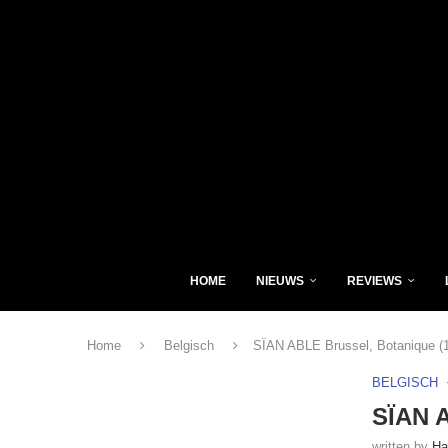
HOME
NIEUWS
REVIEWS
Home
Belgisch
SÏAN ABLE Brussel, Botanique (
BELGISCH
SÏAN A
written by
Ha