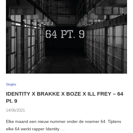
Singles
IDENTITY X BRAKKE X BOZE X ILL FREY – 64
Pt. 9
14/06/2021
Elke maand een nieuw nummer onder de noemer 64. Tijdens
elke 64 werkt rapper Identity …