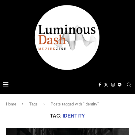
Home
Tags
Posts tagged with "identity"
TAG:
IDENTITY