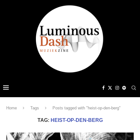
Home
Tags
Posts tagged with "heist-op-den-berg"
TAG:
HEIST-OP-DEN-BERG