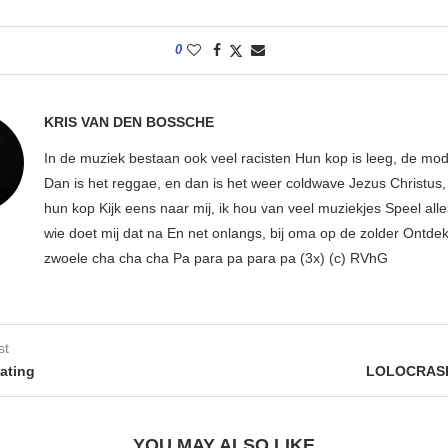
0
KRIS VAN DEN BOSSCHE
In de muziek bestaan ook veel racisten Hun kop is leeg, de mod
Dan is het reggae, en dan is het weer coldwave Jezus Christus, w
hun kop Kijk eens naar mij, ik hou van veel muziekjes Speel all
wie doet mij dat na En net onlangs, bij oma op de zolder Ontdek
zwoele cha cha cha Pa para pa para pa (3x) (c) RVhG
st
ating
LOLOCRASH
YOU MAY ALSO LIKE