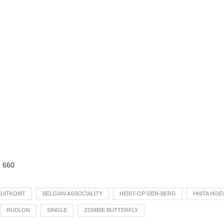
:
660
TUITKOMT
BELGIAN ASSOCIALITY
HEIST-OP-DEN-BERG
HNITA HOE
RUDLON
SINGLE
ZOMBIE BUTTERFLY