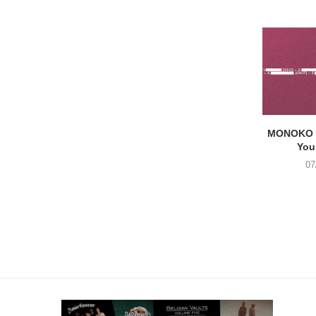
MONOKO –
You
07