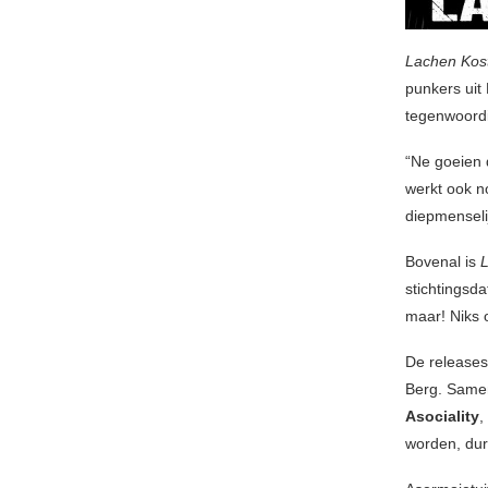
Lachen Kos
punkers uit
tegenwoordi
“Ne goeien d
werkt ook n
diepmenseli
Bovenal is
stichtingsd
maar! Niks o
De release
Berg. Same
Asociality
,
worden, dur