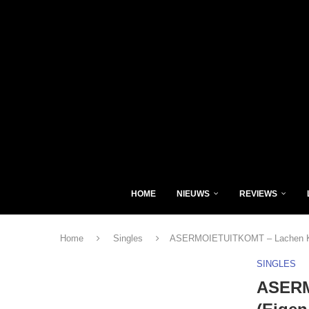
HOME
NIEUWS
REVIEWS
Home
Singles
ASERMOIETUITKOMT – Lachen Kos
SINGLES
ASERM