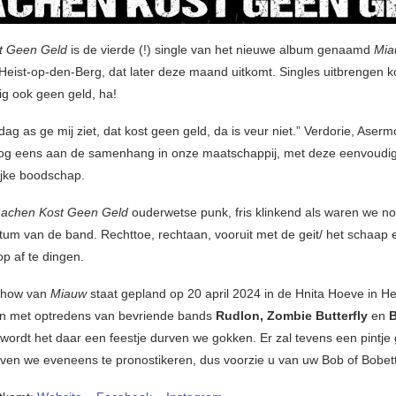
t Geen Geld
is de vierde (!) single van het nieuwe album genaamd
Mi
 Heist-op-den-Berg, dat later deze maand uitkomt. Singles uitbrengen k
g ook geen geld, ha!
ag as ge mij ziet, dat kost geen geld, da is veur niet.” Verdorie, Aserm
og eens aan de samenhang in onze maatschappij, met deze eenvoudi
jke boodschap.
Lachen Kost Geen Geld
ouderwetse punk, fris klinkend als waren we n
atum van de band. Rechttoe, rechtaan, vooruit met de geit/ het schaap
p af te dingen.
show van
Miauw
staat gepland op 20 april 2024 in de Hnita Hoeve in He
n met optredens van bevriende bands
Rudlon, Zombie Butterfly
en
B
 wordt het daar een feestje durven we gokken. Er zal tevens een pintj
ven we eveneens te pronostikeren, dus voorzie u van uw Bob of Bobe