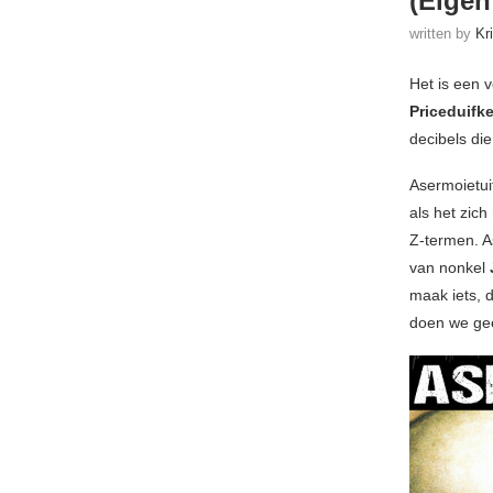
(Eigen
written by
Kr
Het is een 
Priceduifk
decibels di
Asermoietuit
als het zich
Z-termen. A
van nonkel
maak iets, d
doen we ge