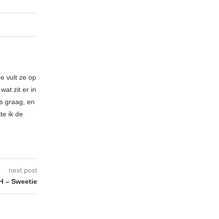
e vult ze op
at zit er in
es graag, en
te ik de
next post
 – Sweetie