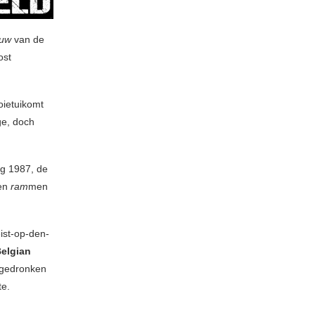
auw
van de
ost
oietuikomt
ge, doch
og 1987, de
 en
ram
men
ist-op-den-
elgian
e gedronken
tte.