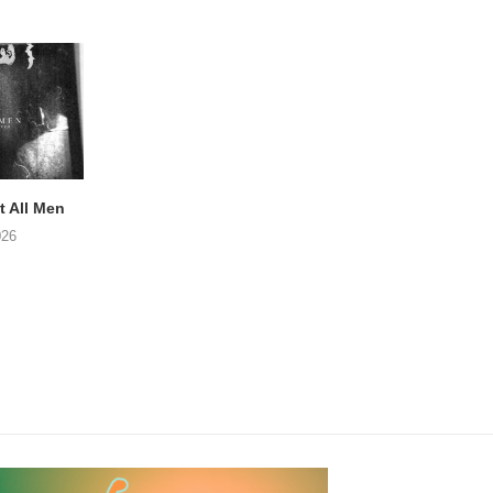
 All Men
NOAH TATE – Boy Gum
APOTH – Nelso
026
06/08/2026
05/08/2026