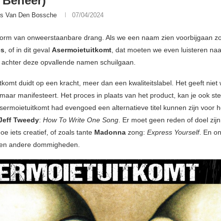
 Beheer)
is Van Den Bossche
07/04/2024
vorm van onweerstaanbare drang. Als we een naam zien voorbijgaan z
es
, of in dit geval
Asermoietuitkomt
, dat moeten we even luisteren naa
e achter deze opvallende namen schuilgaan.
komt duidt op een kracht, meer dan een kwaliteitslabel. Het geeft niet w
 maar manifesteert. Het proces in plaats van het product, kan je ook ste
sermoietuitkomt had evengoed een alternatieve titel kunnen zijn voor h
Jeff Tweedy
:
How To Write One Song
. Er moet geen reden of doel zij
oe iets creatief, of zoals tante
Madonna
zong:
Express Yourself
. En o
en andere dommigheden.