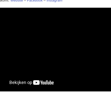
itkomt:
Website
–
Facebook
–
Instagram