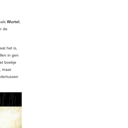
oals
Wurtel
,
r de
at het is,
llen in gen
et boekje
n, maar
ndertussen