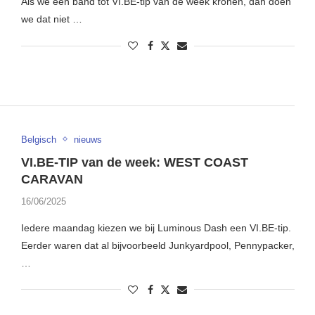
Als we een band tot VI.BE-tip van de week kronen, dan doen
we dat niet …
Belgisch
nieuws
VI.BE-TIP van de week: WEST COAST
CARAVAN
16/06/2025
Iedere maandag kiezen we bij Luminous Dash een VI.BE-tip.
Eerder waren dat al bijvoorbeeld Junkyardpool, Pennypacker,
…