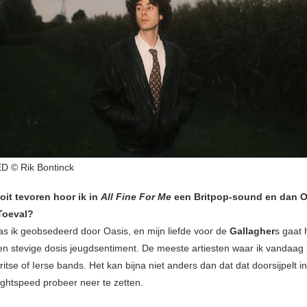
 © Rik Bontinck
oit tevoren hoor ik in
All Fine For Me
een Britpop-sound en dan O
 Toeval?
was ik geobsedeerd door Oasis, en mijn liefde voor de
Gallagher
s gaat 
n stevige dosis jeugdsentiment. De meeste artiesten waar ik vandaag 
 Britse of Ierse bands. Het kan bijna niet anders dan dat dat doorsijpelt 
ightspeed probeer neer te zetten.