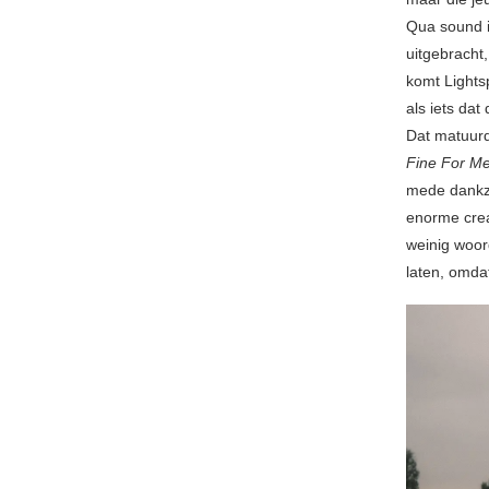
Qua sound 
uitgebracht
komt Lightsp
als iets da
Dat matuurde
Fine For M
mede dankz
enorme crea
weinig woor
laten, omdat