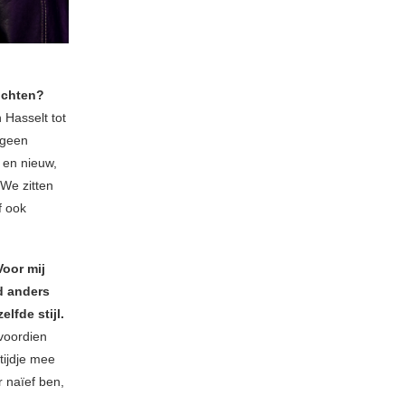
lichten?
 Hasselt tot
 geen
 en nieuw,
We zitten
f ook
Voor mij
jd anders
lfde stijl.
voordien
tijdje mee
r naïef ben,