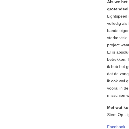
Als we het
grotendeel
Lightspeed 
volledig al
bands eigen
sterke visie
project waa
Er is absol
betrekken. 
ik heb het g
dat de zang
ik ook wel 
vooral in d
misschien w
Met wat ku
Stem Op Lig
Facebook