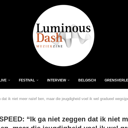
LIVE
FESTIVAL
INTERVIEW
BELGISCH
GRENSVERL
at ik niet meer naïef ben, maar die jeugdigheid voel ik wel gradueel wegsijp
PEED: “Ik ga niet zeggen dat ik niet m