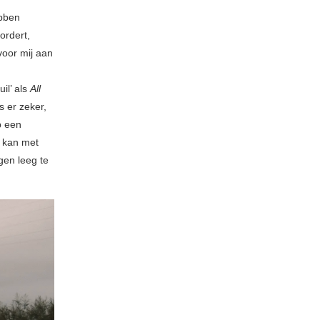
ebben
ordert,
 voor mij aan
il’ als
All
s er zeker,
b een
n kan met
gen leeg te