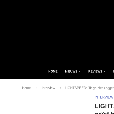
HOME
NIEUWS
REVIEWS
Home
Interview
LIGHTSPEED: “Ik ga niet zeggen d
INTERVIEW
LIGHTS