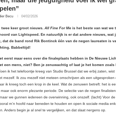
ben, maar die jeugdigheid voel ik wel g
pelen”
dier Becu
04/02/2026
twee keer groot nieuws.
All Fine For Me
is het beste van wat we 
oord van Lightspeed. En natuurlijk is er dat andere nieuws, wat j
st, dat de band rond Rik Bontinck één van de negen laureaten is v
hting. Babbeltijd!
et eerst maar eens over die finaleplaats hebben in De Nieuwe Lich
et een mens, niet? Ben je zenuwachtig of laat je het komen zoals
oen ik het telefoontje kreeg van Studio Brussel dat we erbij zaten, wist
met mezelf. Ik zou mezelf niet meteen omschrijven als een uitgesproken
ar ik kreeg toch een krop in de keel. Wat de zenuwen betreft: het is e
maar ook enorm plezante periode. De selectie van de negen finalisten 
 maar we gunnen iedereen de overwinning, ook onszelf. (lacht) Voor de 
vooral m’n hoofd naar beneden te houden en open ik sociale media enk
en. Anders begin je al snel te vergelijken, en dat slaat nergens op.