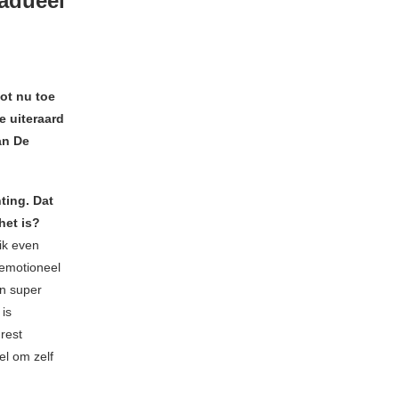
radueel
tot nu toe
e uiteraard
an De
ting. Dat
 het is?
 ik even
 emotioneel
en super
is
rest
el om zelf