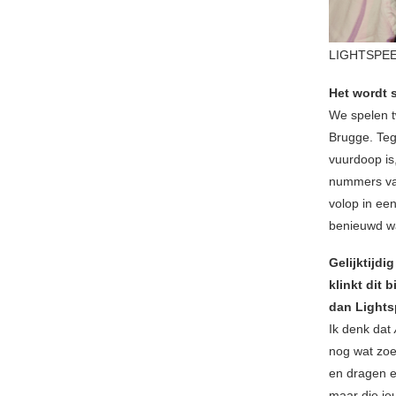
LIGHTSPEE
Het wordt 
We spelen t
Brugge. Teg
vuurdoop is
nummers va
volop in een
benieuwd wa
Gelijktijd
klinkt dit 
dan Lights
Ik denk dat
nog wat zoe
en dragen ee
maar die je