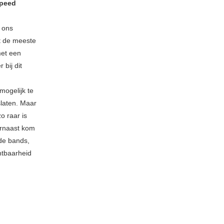
speed
n ons
at de meeste
met een
 bij dit
mogelijk te
slaten. Maar
o raar is
arnaast kom
nde bands,
htbaarheid