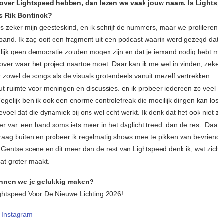
 over Lightspeed hebben, dan lezen we vaak jouw naam. Is Light
s Rik Bontinck?
is zeker mijn geesteskind, en ik schrijf de nummers, maar we profilere
s band. Ik zag ooit een fragment uit een podcast waarin werd gezegd d
lijk geen democratie zouden mogen zijn en dat je iemand nodig hebt 
 over waar het project naartoe moet. Daar kan ik me wel in vinden, zeker
r zowel de songs als de visuals grotendeels vanuit mezelf vertrekken.
uut ruimte voor meningen en discussies, en ik probeer iedereen zo veel 
Tegelijk ben ik ook een enorme controlefreak die moeilijk dingen kan lo
evoel dat die dynamiek bij ons wel echt werkt. Ik denk dat het ook niet z
er van een band soms iets meer in het daglicht treedt dan de rest. Da
graag buiten en probeer ik regelmatig shows mee te pikken van bevrie
e Gentse scene en dit meer dan de rest van Lightspeed denk ik, wat zic
at groter maakt.
nnen we je gelukkig maken?
htspeed Voor De Nieuwe Lichting 2026!
–
Instagram