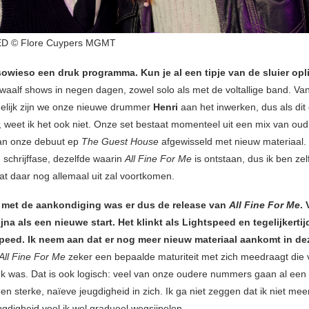
D © Flore Cuypers MGMT
sowieso een druk programma. Kun je al een tipje van de sluier op
waalf shows in negen dagen, zowel solo als met de voltallige band. Van
elijk zijn we onze nieuwe drummer
Henri
aan het inwerken, dus als dit
, weet ik het ook niet. Onze set bestaat momenteel uit een mix van oud
n onze debuut ep
The Guest House
afgewisseld met nieuw materiaal. 
 schrijffase, dezelfde waarin
All Fine For Me
is ontstaan, dus ik ben zel
t daar nog allemaal uit zal voortkomen.
ig met de aankondiging was er dus de release van
All Fine For Me
. 
bijna als een nieuwe start. Het klinkt als Lightspeed en tegelijkerti
peed. Ik neem aan dat er nog meer nieuw materiaal aankomt in deze
All Fine For Me
zeker een bepaalde maturiteit met zich meedraagt die 
k was. Dat is ook logisch: veel van onze oudere nummers gaan al een 
n sterke, naïeve jeugdigheid in zich. Ik ga niet zeggen dat ik niet mee
ugdigheid voel ik wel gradueel wegsijpelen.