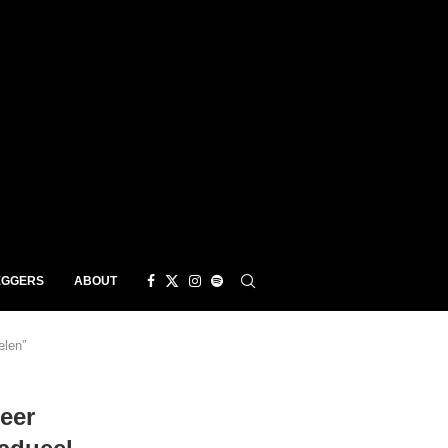
EGGERS
ABOUT
elen”
eer