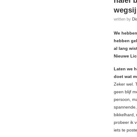
naïef 
wegsij
written by
Di
We hebben 
hebben geh
al lang wi
Nieuwe Lic
Laten we h
doet wat m
Zeker wel. T
geen blijf 
persoon, ma
spannende, 
bikkelhard,
probeer ik 
iets te post