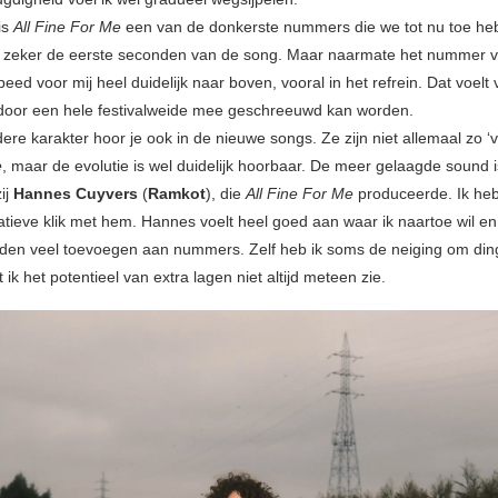
is
All Fine For Me
een van de donkerste nummers die we tot nu toe h
, zeker de eerste seconden van de song. Maar naarmate het nummer v
eed voor mij heel duidelijk naar boven, vooral in het refrein. Dat voelt
t door een hele festivalweide mee geschreeuwd kan worden.
re karakter hoor je ook in de nieuwe songs. Ze zijn niet allemaal zo ‘vu
e
, maar de evolutie is wel duidelijk hoorbaar. De meer gelaagde sound i
ij
Hannes Cuyvers
(
Ramkot
), die
All Fine For Me
produceerde. Ik he
tieve klik met hem. Hannes voelt heel goed aan waar ik naartoe wil e
den veel toevoegen aan nummers. Zelf heb ik soms de neiging om din
 ik het potentieel van extra lagen niet altijd meteen zie.