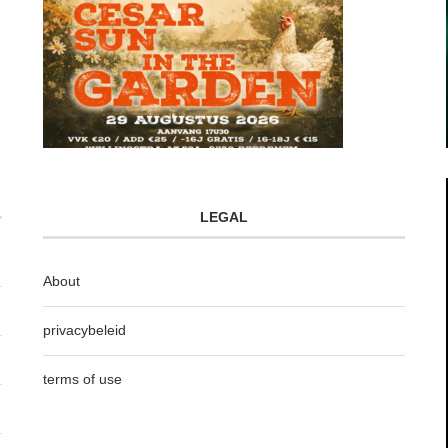
LEGAL
About
privacybeleid
terms of use