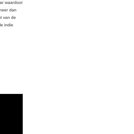
aar waardoor
 meer dan
ht van de
e indie