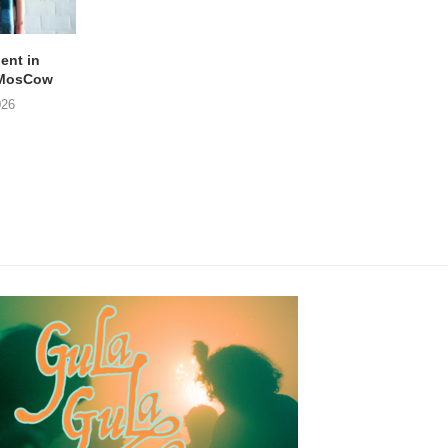
lent in
APOTH – Nelson
LIGHTSPEED speelt
 MosCow
THE SHEILA DIVINE in
05/08/2026
026
04/08/2026