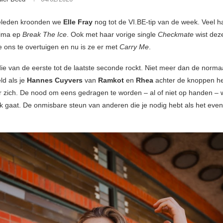
geleden kroonden we
Elle Fray
nog tot de VI.BE-tip van de week. Veel 
rima ep
Break The Ice
. Ook met haar vorige single
Checkmate
wist dez
ons te overtuigen en nu is ze er met
Carry Me
.
die van de eerste tot de laatste seconde rockt. Niet meer dan de norma
ld als je
Hannes Cuyvers
van
Ramkot
en
Rhea
achter de knoppen heb
r zich. De nood om eens gedragen te worden – al of niet op handen –
jk gaat. De onmisbare steun van anderen die je nodig hebt als het even