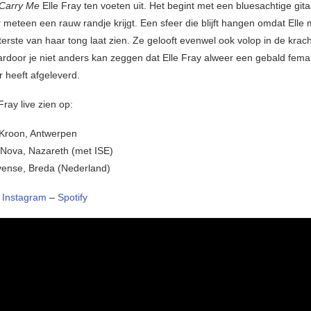
Carry Me
Elle Fray ten voeten uit. Het begint met een bluesachtige git
meteen een rauw randje krijgt. Een sfeer die blijft hangen omdat Elle
terste van haar tong laat zien. Ze gelooft evenwel ook volop in de krac
rdoor je niet anders kan zeggen dat Elle Fray alweer een gebald femal
heeft afgeleverd.
Fray live zien op:
 Kroon, Antwerpen
Nova, Nazareth (met ISE)
vense, Breda (Nederland)
–
Instagram
–
Spotify