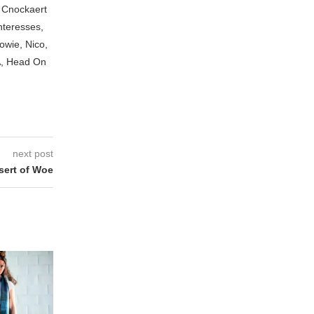
n Cnockaert
nteresses,
owie, Nico,
A, Head On
next post
ert of Woe