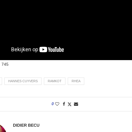
:
745
HANNES CUYVERS
RAMKOT
RHEA
0
DIDIER BECU