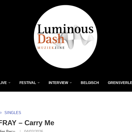
LIVE
FESTIVAL
INTERVIEW
BELGISCH
GRENSVERL
SINGLES
FRAY – Carry Me
dier Becu
04/02/2026