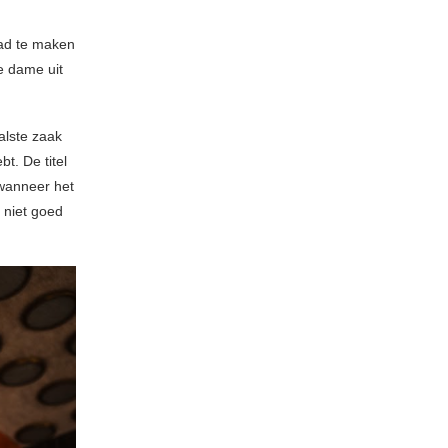
had te maken
e dame uit
alste zaak
t. De titel
 wanneer het
 niet goed