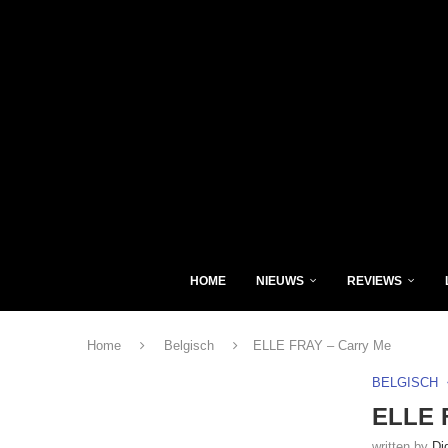
HOME
NIEUWS
REVIEWS
Home
Belgisch
ELLE FRAY – Carry Me
BELGISCH
ELLE 
written by
Di