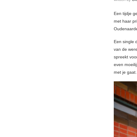
Een tijdje 
met haar p
Oudenaarde 
Een single 
van de were
spreekt voo
even moeili
met je gaat.