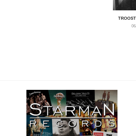
TROOST 
06