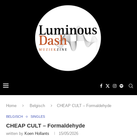
Home
Belgisch
CHEAP CULT – Formaldehyde
BELGISCH
SINGLES
CHEAP CULT – Formaldehyde
written by
Koen Hollants
15/05/2026