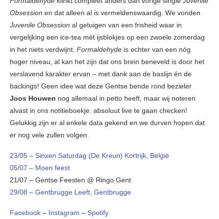
Formaldehyde
klinkt compleet anders dan vorige single
Juvenile
Obsession
en dat alleen al is vermeldenswaardig. We vonden
Juvenile Obsession
al getuigen van een frisheid waar in
vergelijking een ice-tea mét ijsblokjes op een zwoele zomerdag
in het niets verdwijnt.
Formaldehyde
is echter van een nóg
hoger niveau, al kan het zijn dat ons brein beneveld is door het
verslavend karakter ervan – met dank aan de baslijn én de
backings! Geen idee wat deze Gentse bende rond bezieler
Joos Houwen
nog allemaal in petto heeft, maar wij noteren
alvast in ons notitieboekje: absoluut live te gaan checken!
Gelukkig zijn er al enkele data gekend en we durven hopen dat
er nog vele zullen volgen.
23/05 –
Sinxen Saturdag (De Kreun) Kortrijk, België
05/07 –
Moen feest
21/07 – Gentse Feesten @ Ringo Gent
29/08 –
Gentbrugge Leeft, Gentbrugge
Facebook
–
Instagram
–
Spotify