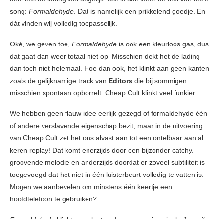
song:
Formaldehyde
. Dat is namelijk een prikkelend goedje. En
dàt vinden wij volledig toepasselijk.
Oké, we geven toe,
Formaldehyde
is ook een kleurloos gas, dus
dat gaat dan weer totaal niet op. Misschien dekt het de lading
dan toch niet helemaal. Hoe dan ook, het klinkt aan geen kanten
zoals de gelijknamige track van
Editors
die bij sommigen
misschien spontaan opborrelt. Cheap Cult klinkt veel funkier.
We hebben geen flauw idee eerlijk gezegd of formaldehyde één
of andere verslavende eigenschap bezit, maar in de uitvoering
van Cheap Cult zet het ons alvast aan tot een ontelbaar aantal
keren replay! Dat komt enerzijds door een bijzonder catchy,
groovende melodie en anderzijds doordat er zoveel subtiliteit is
toegevoegd dat het niet in één luisterbeurt volledig te vatten is.
Mogen we aanbevelen om minstens één keertje een
hoofdtelefoon te gebruiken?