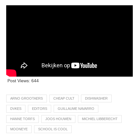
Post Views:
644
ARNO GROOTAERS
CHEAP CULT
DISHWASHER
DVKES
EDITORS
GUILLAUME NAVARRO
HANNE TORFS
JOOS HOUWEN
MICHIEL LIBBERECHT
MOONEYE
SCHOOL IS COOL