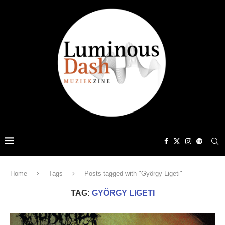
Home
Tags
Posts tagged with "György Ligeti"
TAG:
GYÖRGY LIGETI