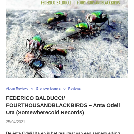
Album Reviews
Grensverleggers
Reviews
FEDERICO BALDUCCI/
FOURTHOUSANDBLACKBIRDS – Anta Odeli
Uta (Somewherecold Records)
25/04/2021
De Anta Odeli Uta ep is het resultaat van een samenwerking