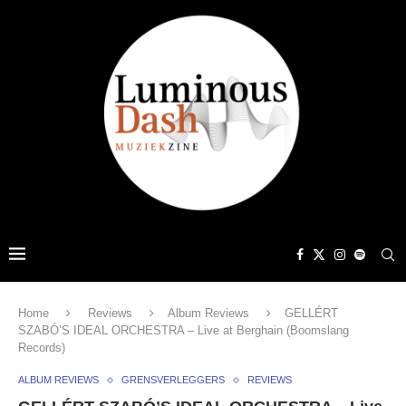
Home
Reviews
Album Reviews
GELLÉRT
SZABÓ’S IDEAL ORCHESTRA – Live at Berghain (Boomslang
Records)
ALBUM REVIEWS
GRENSVERLEGGERS
REVIEWS