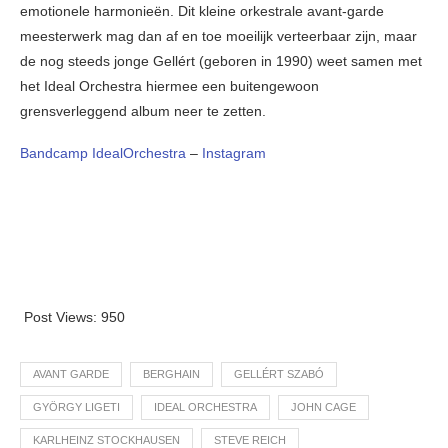
emotionele harmonieën. Dit kleine orkestrale avant-garde
meesterwerk mag dan af en toe moeilijk verteerbaar zijn, maar
de nog steeds jonge Gellért (geboren in 1990) weet samen met
het Ideal Orchestra hiermee een buitengewoon
grensverleggend album neer te zetten.
Bandcamp
IdealOrchestra
–
Instagram
Post Views:
950
AVANT GARDE
BERGHAIN
GELLÉRT SZABÓ
GYÖRGY LIGETI
IDEAL ORCHESTRA
JOHN CAGE
KARLHEINZ STOCKHAUSEN
STEVE REICH