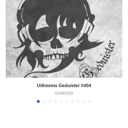
Uitheems Geduister #404
02/08/2026