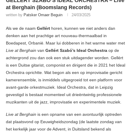
GELLÉRT SZABÓ’S IDEAL ORCHESTRA – Live
at Berghain (Boomslang Records)
written by
Patsker Omaer Beguin
24/03/2025
Als we de naam
Gellért
horen, kunnen we niet anders dan
denken aan het prachtige art nouveau-thermaalbad in
Boedapest, Orbanië. Maar lui dobberen in het warme water met
Live at Berghain
van
Gellért Szabó’s Ideal Orchestra
op de
achtergrond zou dan ook een stuk uitdagender worden. Gellért
is een Duitse gitarist, componist en dirigent die in 2021 het Ideal
Orchestra oprichtte. Wat begon als een op improvisatie gericht
kamerensemble, is inmiddels uitgegroeid tot een platform voor
avant-garde orkestmuziek. Ideal Orchestra, dat in Leipzig
gevestigd is bestaat momenteel uit drieëntwintig professionele
muzikanten uit de jazz, improvisatie en experimentele muziek.
Live at Berghain
is een opname van een avontuurlijk optreden
dat plaatsvond op Eeuwigheidszondag (de laatste zondag van
het kerkelijk jaar voor de Advent, in Duitsland bekend als