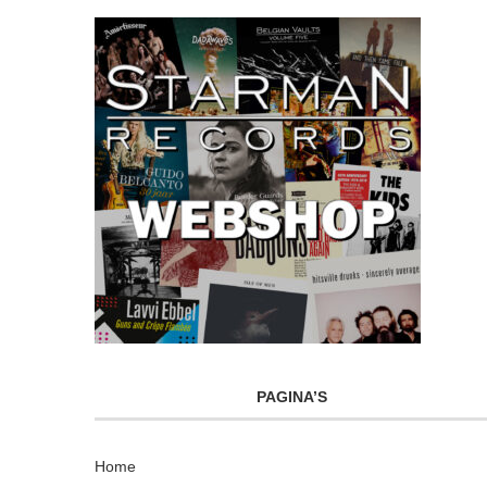
PAGINA’S
Home