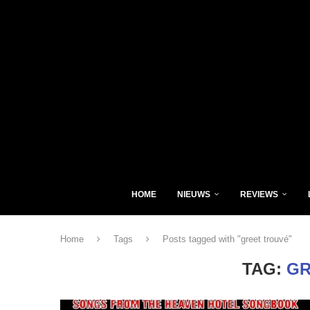
HOME
NIEUWS
REVIEWS
Home
Tags
Posts tagged with "greet trouvé"
TAG:
GR