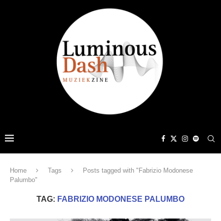
Home
Tags
Posts tagged with "Fabrizio Modonese
Palumbo"
TAG:
FABRIZIO MODONESE PALUMBO