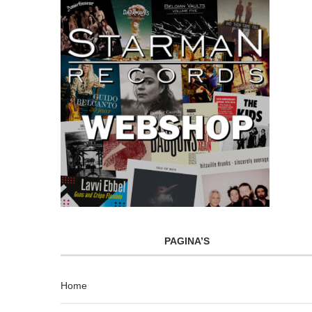
PAGINA’S
Home