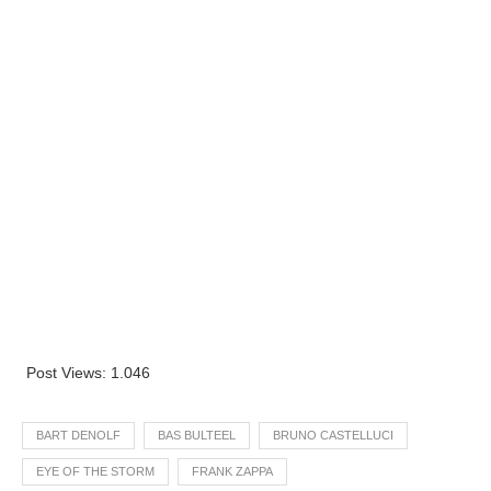
Post Views:
1.046
BART DENOLF
BAS BULTEEL
BRUNO CASTELLUCI
EYE OF THE STORM
FRANK ZAPPA