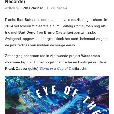
Records)
written by
Björn Comhaire
21/09/2024
Pianist
Bas Bulteel
is een man met vele muzikale gezichten. In
2014 verscheen zijn eerste album
Coming Home
, toen nog als
trio met
Bart Denolf
en
Bruno Castelluci
aan zijn zijde.
Swingend, opgewekt, energiek klonk het toen, helemaal volgens
de jazztradities van midden de vorige eeuw.
Zotter ging het eraan toe in zijn tweede project
Wasdaman
waarmee hij in 2019 het nogal chaotische en knotsgekke (denk
Frank Zappa
-gekte)
Storm in a Cup of D
uitbracht.