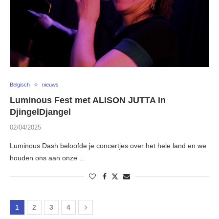
Belgisch
nieuws
Luminous Fest met ALISON JUTTA in
DjingelDjangel
02/04/2025
Luminous Dash beloofde je concertjes over het hele land en we
houden ons aan onze …
1
2
3
4