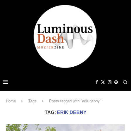
Home
Tags
Posts tagged with "erik debny"
TAG:
ERIK DEBNY