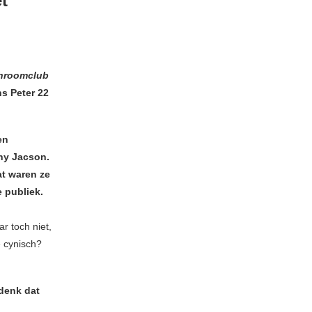
t
hroomclub
s Peter 22
en
shy Jacson.
at waren ze
e publiek.
r toch niet,
e cynisch?
 denk dat