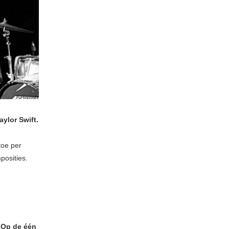
ylor Swift.
toe per
posities.
. Op de één