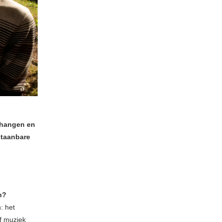
n hangen en
staanbare
n?
: het
f muziek