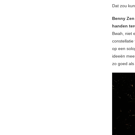
Dat zou kunn
Benny Zen 
handen ter
Bwah, niet e
constellatie
op een solo
ideeën mee v
zo goed als