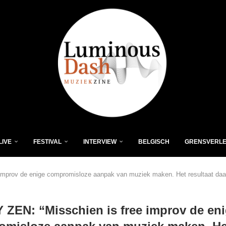
LIVE
FESTIVAL
INTERVIEW
BELGISCH
GRENSVERL
mprov de enige compromisloze aanpak van muziek maken. Het resultaat daar
ZEN: “Misschien is free improv de en