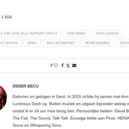
:
1.604
 & THE LOVE JELLY SUPPORT CIRCLE
ERIK DEBNY
JOHN LENNON
HY JACSON
NEMO
PAUL MCCARTNEY
PETER HOUBEN
TAYLO
0
DIDIER BECU
Geboren en getogen in Gent. In 2015 richtte hij samen met An
Luminous Dash op. Buiten muziek en uitgaan bijzonder weinig i
omdat ik er 24 uur mee bezig ben. Persoonlijke helden: David B
The Fall, The Sound, Talk Talk. Eeuwige liefde aan Peuk, HEIS
Stone en Whispering Sons.