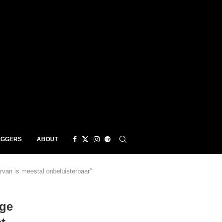
EGGERS
ABOUT
van is meestal onbeluisterbaar”
ige