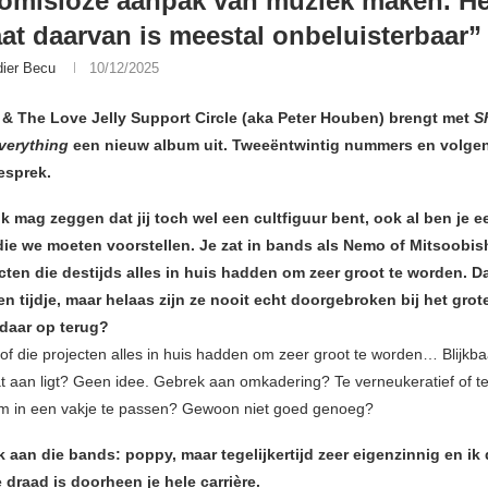
omisloze aanpak van muziek maken. He
aat daarvan is meestal onbeluisterbaar”
dier Becu
10/12/2025
& The Love Jelly Support Circle (aka Peter Houben) brengt met
S
verything
een nieuw album uit. Tweeëntwintig nummers en volgen
esprek.
Ik mag zeggen dat jij toch wel een cultfiguur bent, ook al ben je e
 die we moeten voorstellen. Je zat in bands als Nemo of Mitsoobi
cten die destijds alles in huis hadden om zeer groot te worden. D
n tijdje, maar helaas zijn ze nooit echt doorgebroken bij het grot
 daar op terug?
 of die projecten alles in huis hadden om zeer groot te worden… Blijkbaa
t aan ligt? Geen idee. Gebrek aan omkadering? Te verneukeratief of t
om in een vakje te passen? Gewoon niet goed genoeg?
 aan die bands: poppy, maar tegelijkertijd zeer eigenzinnig en ik
 draad is doorheen je hele carrière.