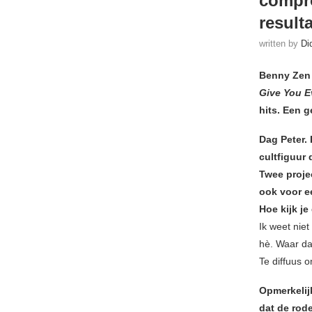
compr
result
written by
Di
Benny Zen 
Give You E
hits. Een g
Dag Peter. 
cultfiguur
Twee proje
ook voor ee
Hoe kijk je
Ik weet niet
hè. Waar da
Te diffuus 
Opmerkelijk
dat de rode