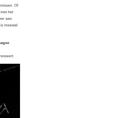
omissen. Of
 met het
eer aan.
 is meestal
daagse
resseert.