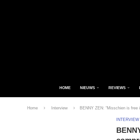
HOME
NIEUWS
REVIEWS
Home
Interview
BENNY ZEN: “Misschien is free i
INTERVIEW
BENNY 