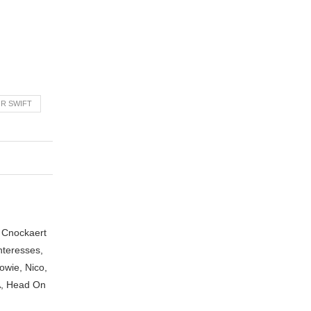
R SWIFT
n Cnockaert
nteresses,
owie, Nico,
A, Head On