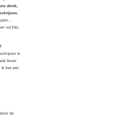
jou denk,
schrijven.
 hopen…
er vol hits,
?
schrijven in
aak liever
 ik het wel
 door de