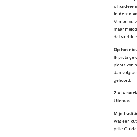
of andere 
in de zin 
Vernoemd w
maar melodie
dat vind ik e
Op het nie
Ik pruts gew
plaats van s
dan volgroei
gehoord.
Zie je muz
Uiteraard.
Mijn tradit
Wat een kut
prille
Guide