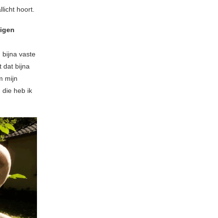
licht hoort.
eigen
n bijna vaste
 dat bijna
m mijn
 die heb ik