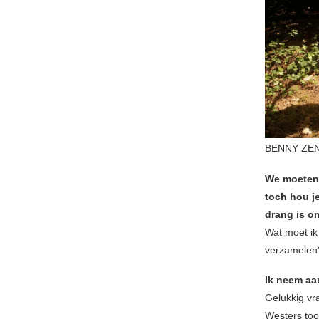
BENNY ZEN
We moeten d
toch hou je
drang is o
Wat moet ik
verzamelen
Ik neem aan
Gelukkig vr
Westers too