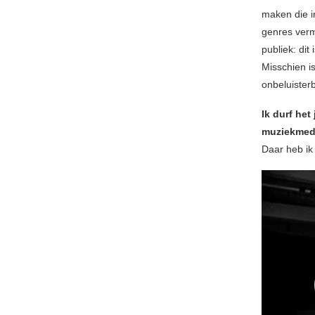
maken die i
genres verm
publiek: dit
Misschien i
onbeluister
Ik durf het
muziekmedi
Daar heb ik 