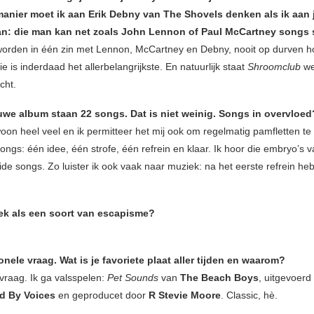
manier moet ik aan Erik Debny van The Shovels denken als ik aan 
van: die man kan net zoals John Lennon of Paul McCartney songs 
orden in één zin met Lennon, McCartney en Debny, nooit op durven
 is inderdaad het allerbelangrijkste. En natuurlijk staat
Shroomclub
we
cht.
uwe album staan 22 songs. Dat is niet weinig. Songs in overvloed
oon heel veel en ik permitteer het mij ook om regelmatig pamfletten te 
ongs: één idee, één strofe, één refrein en klaar. Ik hoor die embryo’s v
de songs. Zo luister ik ook vaak naar muziek: na het eerste refrein heb
iek als een soort van escapisme?
ionele vraag. Wat is je favoriete plaat aller tijden en waarom?
vraag. Ik ga valsspelen:
Pet Sounds
van
The Beach Boys
, uitgevoerd
d By Voices
en geproducet door
R Stevie Moore
. Classic, hè.