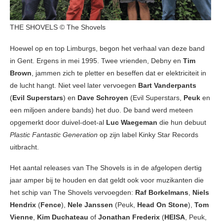
THE SHOVELS © The Shovels
Hoewel op en top Limburgs, begon het verhaal van deze band
in Gent. Ergens in mei 1995. Twee vrienden, Debny en
Tim
Brown
, jammen zich te pletter en beseffen dat er elektriciteit in
de lucht hangt. Niet veel later vervoegen
Bart Vanderpants
(
Evil Superstars
) en
Dave Schroyen
(Evil Superstars,
Peuk
en
een miljoen andere bands) het duo. De band werd meteen
opgemerkt door duivel-doet-al
Luc Waegeman
die hun debuut
Plastic Fantastic Generation
op zijn label Kinky Star Records
uitbracht.
Het aantal releases van The Shovels is in de afgelopen dertig
jaar amper bij te houden en dat geldt ook voor muzikanten die
het schip van The Shovels vervoegden:
Raf Borkelmans
,
Niels
Hendrix
(
Fence
),
Nele Janssen
(Peuk,
Head On Stone
),
Tom
Vienne
,
Kim Duchateau
of
Jonathan Frederix
(
HEISA
, Peuk,