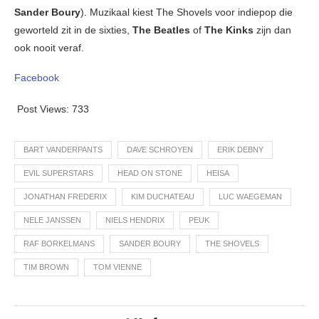
Sander Boury
). Muzikaal kiest The Shovels voor indiepop die
geworteld zit in de sixties,
The Beatles
of
The Kinks
zijn dan
ook nooit veraf.
Facebook
Post Views:
733
BART VANDERPANTS
DAVE SCHROYEN
ERIK DEBNY
EVIL SUPERSTARS
HEAD ON STONE
HEISA
JONATHAN FREDERIX
KIM DUCHATEAU
LUC WAEGEMAN
NELE JANSSEN
NIELS HENDRIX
PEUK
RAF BORKELMANS
SANDER BOURY
THE SHOVELS
TIM BROWN
TOM VIENNE