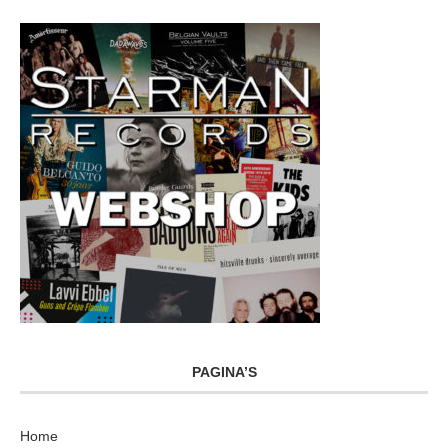
PAGINA’S
Home