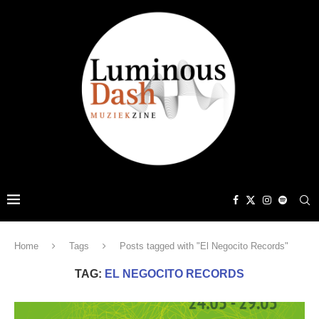
Home
Tags
Posts tagged with "El Negocito Records"
TAG:
EL NEGOCITO RECORDS