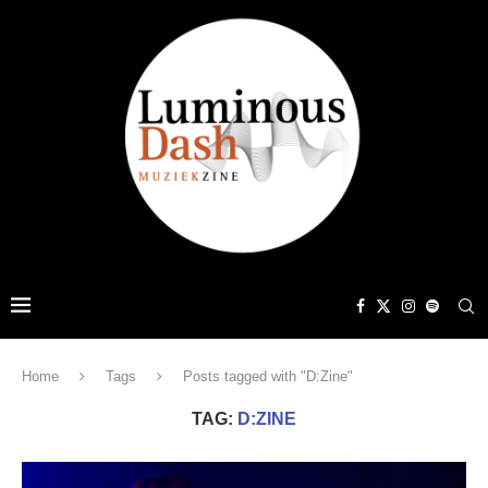
Home
Tags
Posts tagged with "D:Zine"
TAG:
D:ZINE