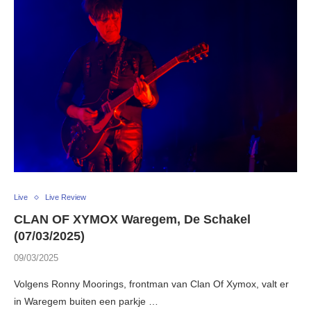
Live
Live Review
CLAN OF XYMOX Waregem, De Schakel
(07/03/2025)
09/03/2025
Volgens Ronny Moorings, frontman van Clan Of Xymox, valt er
in Waregem buiten een parkje …