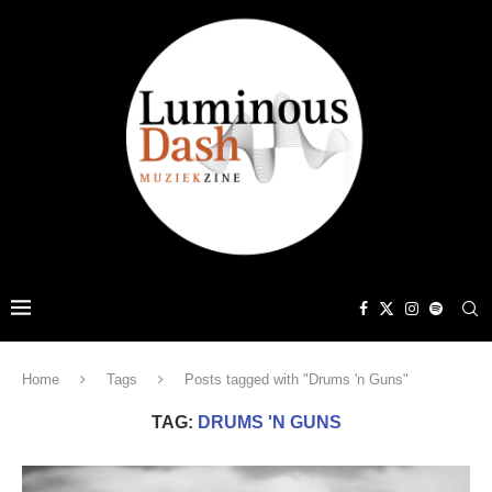
Home
Tags
Posts tagged with "Drums 'n Guns"
TAG:
DRUMS 'N GUNS