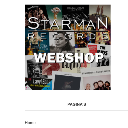
PAGINA’S
Home