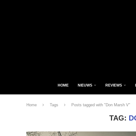
HOME
NIEUWS
REVIEWS
Home
Tags
Posts tagged with "Don Marsh V"
TAG:
D