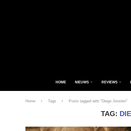
HOME
NIEUWS
REVIEWS
Home
Tags
Posts tagged with "Diego Joosten"
TAG:
DI