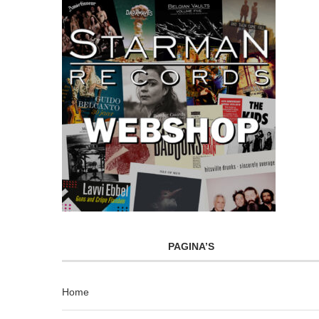
PAGINA’S
Home