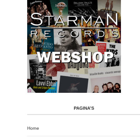
PAGINA’S
Home