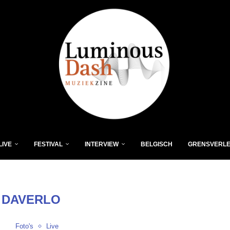
LIVE
FESTIVAL
INTERVIEW
BELGISCH
GRENSVERL
:
DAVERLO
Foto's
Live