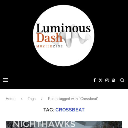
Home
Tags
Posts tagged with "Crossbeat"
TAG:
CROSSBEAT