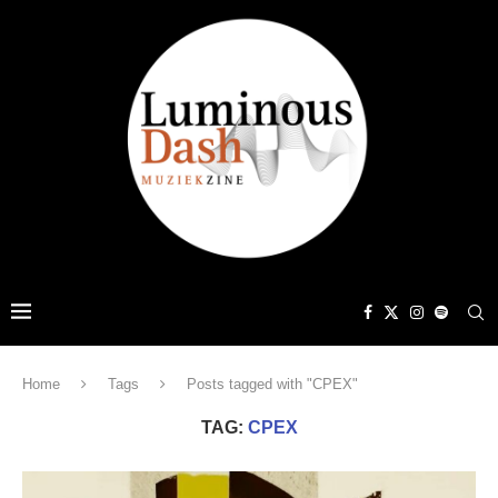
Home
Tags
Posts tagged with "CPEX"
TAG:
CPEX