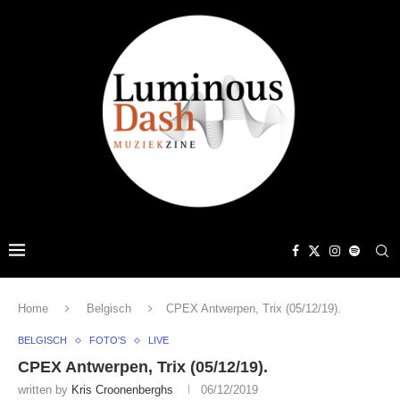
Home
Belgisch
CPEX Antwerpen, Trix (05/12/19).
BELGISCH
FOTO'S
LIVE
CPEX Antwerpen, Trix (05/12/19).
written by
Kris Croonenberghs
06/12/2019