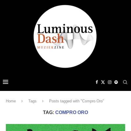
Home
Tags
Posts tagged with "Compro Oro"
TAG:
COMPRO ORO