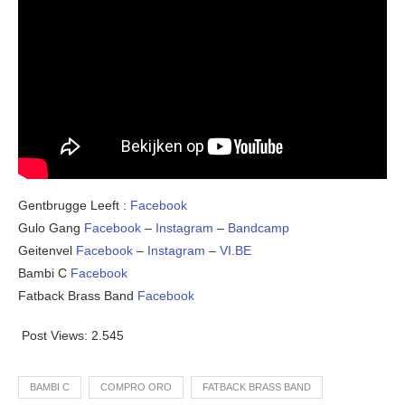
Gentbrugge Leeft :
Facebook
Gulo Gang
Facebook
–
Instagram
–
Bandcamp
Geitenvel
Facebook
–
Instagram
–
VI.BE
Bambi C
Facebook
Fatback Brass Band
Facebook
Post Views:
2.545
BAMBI C
COMPRO ORO
FATBACK BRASS BAND