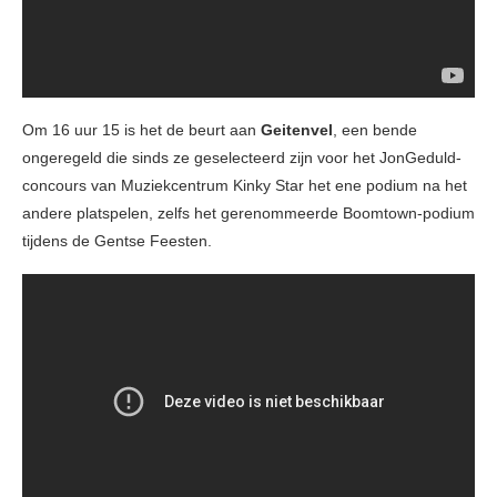
Om 16 uur 15 is het de beurt aan
Geitenvel
, een bende
ongeregeld die sinds ze geselecteerd zijn voor het JonGeduld-
concours van Muziekcentrum Kinky Star het ene podium na het
andere platspelen, zelfs het gerenommeerde Boomtown-podium
tijdens de Gentse Feesten.