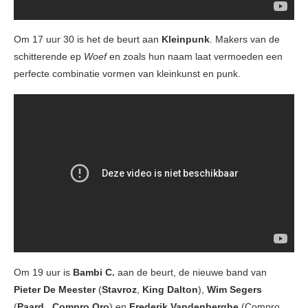
Om 17 uur 30 is het de beurt aan
Kleinpunk
. Makers van de
schitterende ep
Woef
en zoals hun naam laat vermoeden een
perfecte combinatie vormen van kleinkunst en punk.
Om 19 uur is
Bambi C.
aan de beurt, de nieuwe band van
Pieter De Meester
(
Stavroz
,
King Dalton
),
Wim Segers
(
Paard.
,
Compro Oro
) en
Frederik Vandenberghe
(Compro