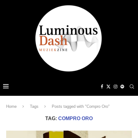
Home
Tags
Posts tagged with "Compro Oro"
TAG:
COMPRO ORO