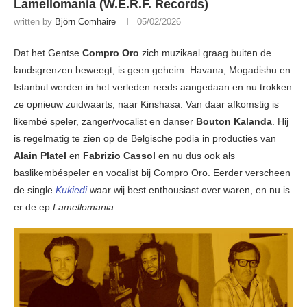
Lamellomania (W.E.R.F. Records)
written by
Björn Comhaire
05/02/2026
Dat het Gentse
Compro Oro
zich muzikaal graag buiten de
landsgrenzen beweegt, is geen geheim. Havana, Mogadishu en
Istanbul werden in het verleden reeds aangedaan en nu trokken
ze opnieuw zuidwaarts, naar Kinshasa. Van daar afkomstig is
likembé speler, zanger/vocalist en danser
Bouton Kalanda
. Hij
is regelmatig te zien op de Belgische podia in producties van
Alain Platel
en
Fabrizio Cassol
en nu dus ook als
baslikembéspeler en vocalist bij Compro Oro. Eerder verscheen
de single
Kukiedi
waar wij best enthousiast over waren, en nu is
er de ep
Lamellomania
.