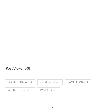
Post Views:
808
BOUTON KALANDA
COMPRO ORO
LAMELLOMANIA
W.E.R.F. RECORDS
WIM SEGERS