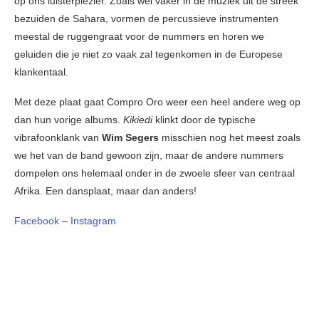
op ons luisterplezier. Zoals wel vaker in de muziek uit de streek
bezuiden de Sahara, vormen de percussieve instrumenten
meestal de ruggengraat voor de nummers en horen we
geluiden die je niet zo vaak zal tegenkomen in de Europese
klankentaal.
Met deze plaat gaat Compro Oro weer een heel andere weg op
dan hun vorige albums.
Kikiedi
klinkt door de typische
vibrafoonklank van
Wim Segers
misschien nog het meest zoals
we het van de band gewoon zijn, maar de andere nummers
dompelen ons helemaal onder in de zwoele sfeer van centraal
Afrika. Een dansplaat, maar dan anders!
Facebook
–
Instagram