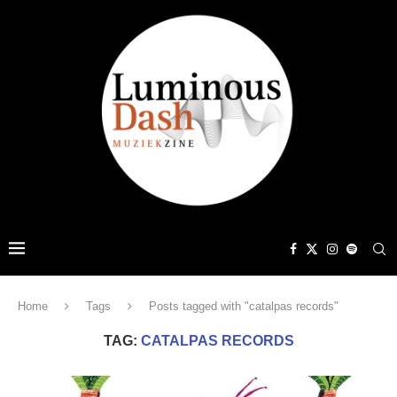
Home
Tags
Posts tagged with "catalpas records"
TAG:
CATALPAS RECORDS