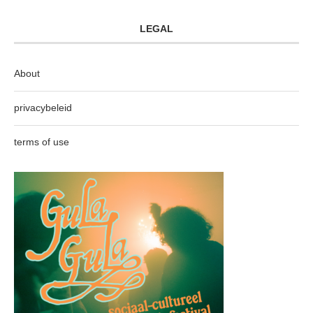
LEGAL
About
privacybeleid
terms of use